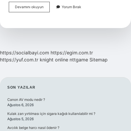
Vajinada
Devamını okuyun
Yorum Bırak
Beyaz
Peynirimsi
Akıntı
Ne
Iyi
Gelir
https://socialbayi.com
https://egim.com.tr
https://yuf.com.tr
knight online
nttgame
Sitemap
SIDEBAR
SON YAZILAR
Canon AV modu nedir ?
Ağustos 6, 2026
Kulak zarı yırtılması için sigara kağıdı kullanılabilir mi ?
Ağustos 5, 2026
Avcılık belge harcı nasıl ödenir ?