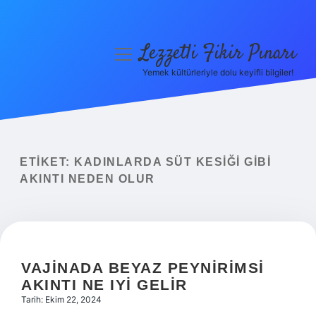
Lezzetli Fikir Pınarı
menüyü
aç
Yemek kültürleriyle dolu keyifli bilgiler!
Anasayfa
Gizlilik Politikası
Yasal Uyarı
ETIKET:
KADINLARDA SÜT KESIĞI GIBI
AKINTI NEDEN OLUR
Hakkımızda
VAJINADA BEYAZ PEYNIRIMSI
AKINTI NE IYI GELIR
Tarih: Ekim 22, 2024