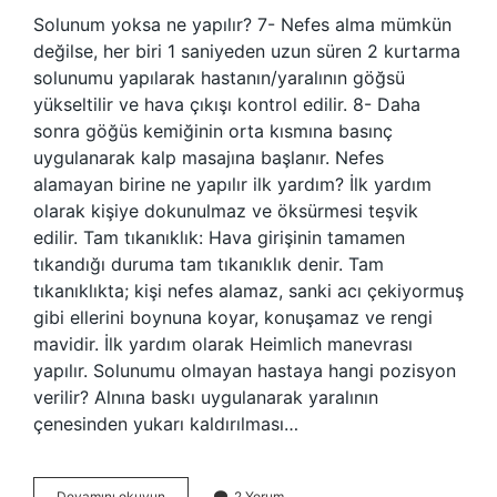
Solunum yoksa ne yapılır? 7- Nefes alma mümkün
değilse, her biri 1 saniyeden uzun süren 2 kurtarma
solunumu yapılarak hastanın/yaralının göğsü
yükseltilir ve hava çıkışı kontrol edilir. 8- Daha
sonra göğüs kemiğinin orta kısmına basınç
uygulanarak kalp masajına başlanır. Nefes
alamayan birine ne yapılır ilk yardım? İlk yardım
olarak kişiye dokunulmaz ve öksürmesi teşvik
edilir. Tam tıkanıklık: Hava girişinin tamamen
tıkandığı duruma tam tıkanıklık denir. Tam
tıkanıklıkta; kişi nefes alamaz, sanki acı çekiyormuş
gibi ellerini boynuna koyar, konuşamaz ve rengi
mavidir. İlk yardım olarak Heimlich manevrası
yapılır. Solunumu olmayan hastaya hangi pozisyon
verilir? Alnına baskı uygulanarak yaralının
çenesinden yukarı kaldırılması…
Solunumu
Devamını okuyun
2 Yorum