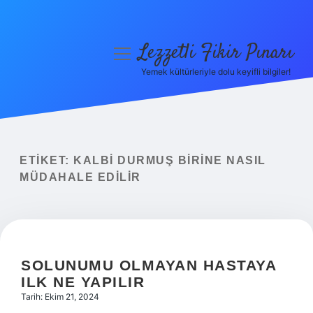
Lezzetli Fikir Pınarı
menüyü
aç
Yemek kültürleriyle dolu keyifli bilgiler!
Anasayfa
Gizlilik Politikası
Yasal Uyarı
ETIKET:
KALBI DURMUŞ BIRINE NASIL
MÜDAHALE EDILIR
Hakkımızda
SOLUNUMU OLMAYAN HASTAYA
ILK NE YAPILIR
Tarih: Ekim 21, 2024