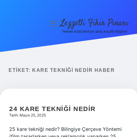
Lezzetli Fikir Pınarı
menüyü
aç
Yemek kültürleriyle dolu keyifli bilgiler!
Anasayfa
Gizlilik Politikası
Yasal Uyarı
ETIKET:
KARE TEKNIĞI NEDIR HABER
Hakkımızda
24 KARE TEKNIĞI NEDIR
Tarih: Mayıs 25, 2025
25 kare tekniği nedir? Bilingiye Çerçeve Yöntemi
(film tasarlarken veya reklamcılık yaparken 25.