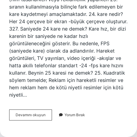
sıranın kullanılmasıyla bilinçle fark edilemeyen bir
kare kaydetmeyi amaçlamaktadır. 24. kare nedir?
Her 24 çerçeve bir ekran -büyük çerçeve oluşturur.
327. Saniyede 24 kare ne demek? Kare hız, bir dizi
karenin bir saniyede ne kadar hızlı
görüntüleneceğini gösterir. Bu nedenle, FPS
(saniyede kare) olarak da adlandırılır. Hareket
görüntüleri, TV yayınları, video içeriği -akışlar ve
hatta akıllı telefonlar standart -24 -fps kare hızını
kullanır. Beynin 25 karesi ne demek? 25. Kuadratik
söylem temelde; Reklam için hareketli resimler ve
hem reklam hem de kötü niyetli resimler için kötü
niyetli…
24
Devamını okuyun
Yorum Bırak
Kare
Tekniği
Nedir