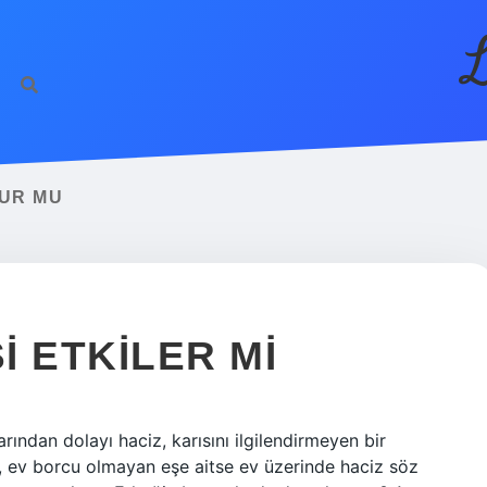
L
LUR MU
I ETKILER MI
ından dolayı haciz, karısını ilgilendirmeyen bir
 ev borcu olmayan eşe aitse ev üzerinde haciz söz