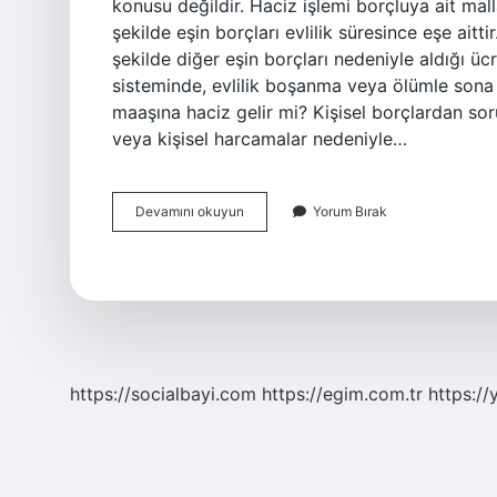
konusu değildir. Haciz işlemi borçluya ait mal
şekilde eşin borçları evlilik süresince eşe aitt
şekilde diğer eşin borçları nedeniyle aldığı üc
sisteminde, evlilik boşanma veya ölümle sona e
maaşına haciz gelir mi? Kişisel borçlardan sor
veya kişisel harcamalar nedeniyle…
Senet
Devamını okuyun
Yorum Bırak
Borcu
Eşi
Etkiler
Mi
https://socialbayi.com
https://egim.com.tr
https://