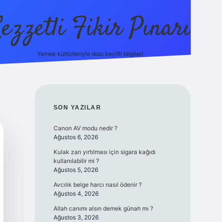
ezzetli Fikir Pınarı
Yemek kültürleriyle dolu keyifli bilgiler!
ilbet bahis sitesi
SIDEBAR
SON YAZILAR
Canon AV modu nedir ?
Ağustos 6, 2026
Kulak zarı yırtılması için sigara kağıdı
kullanılabilir mi ?
Ağustos 5, 2026
Avcılık belge harcı nasıl ödenir ?
Ağustos 4, 2026
Allah canımı alsın demek günah mı ?
Ağustos 3, 2026