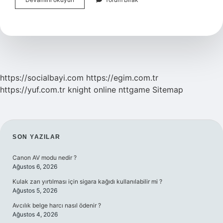
Şefi
Ne
Kadar
Maaş
Alıyor
https://socialbayi.com
https://egim.com.tr
https://yuf.com.tr
knight online
nttgame
Sitemap
SIDEBAR
SON YAZILAR
Canon AV modu nedir ?
Ağustos 6, 2026
Kulak zarı yırtılması için sigara kağıdı kullanılabilir mi ?
Ağustos 5, 2026
Avcılık belge harcı nasıl ödenir ?
Ağustos 4, 2026