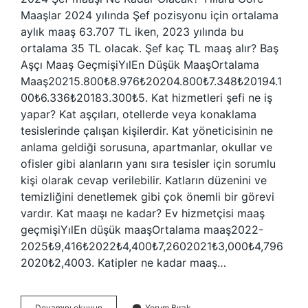
Maaşlar 2024 yılında Şef pozisyonu için ortalama
aylık maaş 63.707 TL iken, 2023 yılında bu
ortalama 35 TL olacak. Şef kaç TL maaş alır? Baş
Aşçı Maaş GeçmişiYılEn Düşük MaaşOrtalama
Maaş20215.800₺8.976₺20204.800₺7.348₺20194.1
00₺6.336₺20183.300₺5. Kat hizmetleri şefi ne iş
yapar? Kat aşçıları, otellerde veya konaklama
tesislerinde çalışan kişilerdir. Kat yöneticisinin ne
anlama geldiği sorusuna, apartmanlar, okullar ve
ofisler gibi alanların yanı sıra tesisler için sorumlu
kişi olarak cevap verilebilir. Katların düzenini ve
temizliğini denetlemek gibi çok önemli bir görevi
vardır. Kat maaşı ne kadar? Ev hizmetçisi maaş
geçmişiYılEn düşük maaşOrtalama maaş2022-
2025₺9,416₺2022₺4,400₺7,2602021₺3,000₺4,796
2020₺2,4003. Katipler ne kadar maaş…
Kat
Devamını okuyun
Yorum Bırak