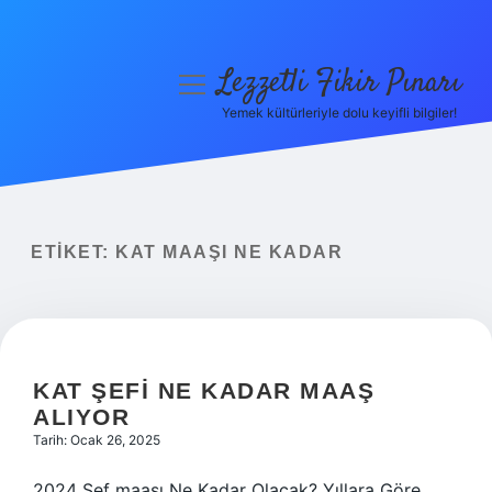
Lezzetli Fikir Pınarı
menüyü
aç
Yemek kültürleriyle dolu keyifli bilgiler!
Anasayfa
Gizlilik Politikası
Yasal Uyarı
ETIKET:
KAT MAAŞI NE KADAR
Hakkımızda
KAT ŞEFI NE KADAR MAAŞ
ALIYOR
Tarih: Ocak 26, 2025
2024 Şef maaşı Ne Kadar Olacak? Yıllara Göre