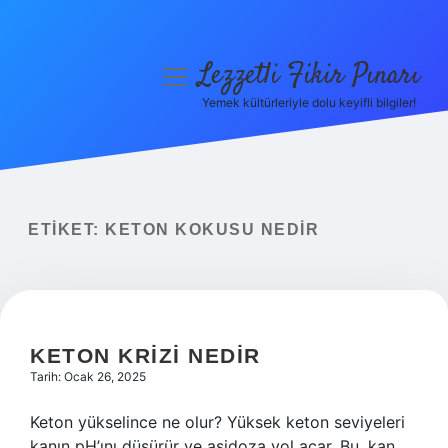
Lezzetli Fikir Pınarı
menüyü
aç
Yemek kültürleriyle dolu keyifli bilgiler!
Anasayfa
Gizlilik Politikası
Yasal Uyarı
ETIKET:
KETON KOKUSU NEDIR
Hakkımızda
KETON KRIZI NEDIR
Tarih: Ocak 26, 2025
Keton yükselince ne olur? Yüksek keton seviyeleri
kanın pH’ını düşürür ve asidoza yol açar. Bu, kan