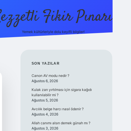
ezzetli Fikir Pınarı
Yemek kültürleriyle dolu keyifli bilgiler!
ilbet bahis sitesi
SIDEBAR
SON YAZILAR
Canon AV modu nedir ?
Ağustos 6, 2026
Kulak zarı yırtılması için sigara kağıdı
kullanılabilir mi ?
Ağustos 5, 2026
Avcılık belge harcı nasıl ödenir ?
Ağustos 4, 2026
Allah canımı alsın demek günah mı ?
Ağustos 3, 2026