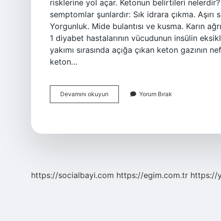
risklerine yol açar. Ketonun belirtileri nelerdi
semptomlar şunlardır: Sık idrara çıkma. Aşırı su
Yorgunluk. Mide bulantısı ve kusma. Karın ağr
1 diyabet hastalarının vücudunun insülin eksi
yakımı sırasında açığa çıkan keton gazının ne
keton…
Keton
Devamını okuyun
Yorum Bırak
Krizi
Nedir
https://socialbayi.com
https://egim.com.tr
https://