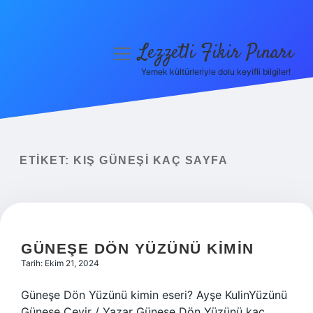
Lezzetli Fikir Pınarı
menüyü
aç
Yemek kültürleriyle dolu keyifli bilgiler!
Anasayfa
Gizlilik Politikası
Yasal Uyarı
ETIKET:
KIŞ GÜNEŞI KAÇ SAYFA
Hakkımızda
GÜNEŞE DÖN YÜZÜNÜ KIMIN
Tarih: Ekim 21, 2024
Güneşe Dön Yüzünü kimin eseri? Ayşe KulinYüzünü
Güneşe Çevir / Yazar Güneşe Dön Yüzünü kaç