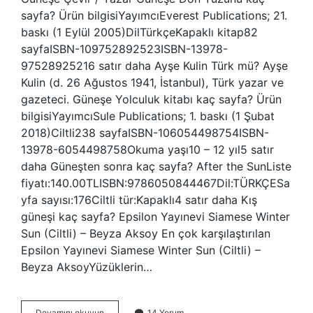
sayfa? Ürün bilgisiYayımcıEverest Publications; 21.
baskı (1 Eylül 2005)DilTürkçeKapaklı kitap82
sayfaISBN-109752892523ISBN-13978-
97528925216 satır daha Ayşe Kulin Türk mü? Ayşe
Kulin (d. 26 Ağustos 1941, İstanbul), Türk yazar ve
gazeteci. Güneşe Yolculuk kitabı kaç sayfa? Ürün
bilgisiYayımcı‎Sule Publications; 1. baskı (1 Şubat
2018)Ciltli‎238 sayfaISBN-10‎6054498754ISBN-
13‎978-6054498758Okuma yaşı‎10 – 12 yıl5 satır
daha Güneşten sonra kaç sayfa? After the SunListe
fiyatı:140.00TLISBN:9786050844467Dil:TÜRKÇESa
yfa sayısı:176Ciltli tür:Kapaklı4 satır daha Kış
güneşi kaç sayfa? Epsilon Yayınevi Siamese Winter
Sun (Ciltli) – Beyza Aksoy En çok karşılaştırılan
Epsilon Yayınevi Siamese Winter Sun (Ciltli) –
Beyza AksoyYüzüklerin…
Güneşe
Devamını okuyun
14 Yorum