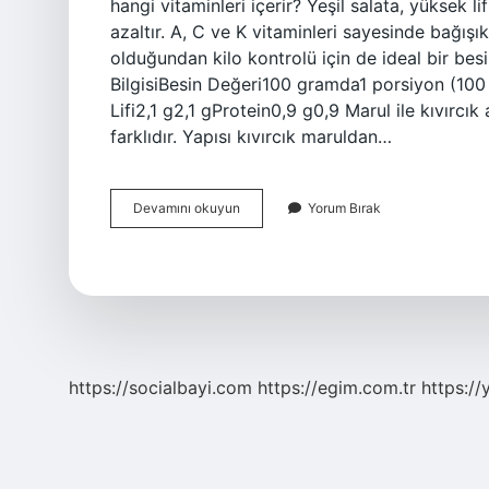
hangi vitaminleri içerir? Yeşil salata, yüksek li
azaltır. A, C ve K vitaminleri sayesinde bağışı
olduğundan kilo kontrolü için de ideal bir besi
BilgisiBesin Değeri100 gramda1 porsiyon (100 
Lifi2,1 g2,1 gProtein0,9 g0,9 Marul ile kıvırcık
farklıdır. Yapısı kıvırcık maruldan…
Kıvırcık
Devamını okuyun
Yorum Bırak
Ne
Içerir
https://socialbayi.com
https://egim.com.tr
https://