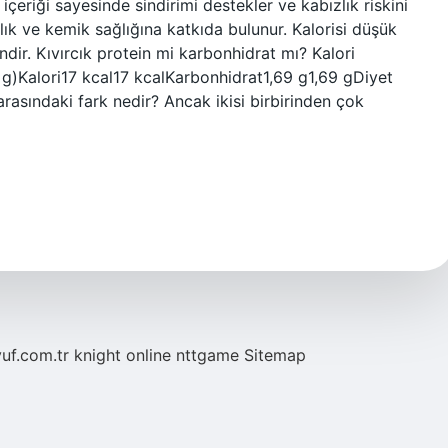
f içeriği sayesinde sindirimi destekler ve kabızlık riskini
klık ve kemik sağlığına katkıda bulunur. Kalorisi düşük
ndir. Kıvırcık protein mi karbonhidrat mı? Kalori
g)Kalori17 kcal17 kcalKarbonhidrat1,69 g1,69 gDiyet
 arasındaki fark nedir? Ancak ikisi birbirinden çok
yuf.com.tr
knight online
nttgame
Sitemap