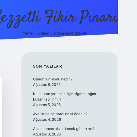
ezzetli Fikir Pınarı
Yemek kültürleriyle dolu keyifli bilgiler!
ilbet bahis sites
SIDEBAR
SON YAZILAR
Canon AV modu nedir ?
Ağustos 6, 2026
Kulak zarı yırtılması için sigara kağıdı
kullanılabilir mi ?
Ağustos 5, 2026
Avcılık belge harcı nasıl ödenir ?
Ağustos 4, 2026
Allah canımı alsın demek günah mı ?
Ağustos 3, 2026