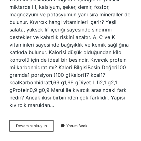
miktarda lif, kalsiyum, şeker, demir, fosfor,
magnezyum ve potasyumun yanı sıra mineraller de
bulunur. Kıvırcık hangi vitaminleri içerir? Yeşil
salata, yüksek lif içeriği sayesinde sindirimi
destekler ve kabızlık riskini azaltır. A, C ve K
vitaminleri sayesinde bağışıklık ve kemik sağlığına
katkıda bulunur. Kalorisi düşük olduğundan kilo
kontrolü için de ideal bir besindir. Kıvırcık protein
mi karbonhidrat mı? Kalori BilgisiBesin Değeri100
gramda1 porsiyon (100 g)Kalori17 kcal17
kcalKarbonhidrat1,69 g1,69 gDiyet Lifi2,1 g2,1
gProtein0,9 g0,9 Marul ile kıvırcık arasındaki fark
nedir? Ancak ikisi birbirinden çok farklıdır. Yapısı
kıvırcık maruldan…
Kıvırcık
Devamını okuyun
Yorum Bırak
Ne
Içerir