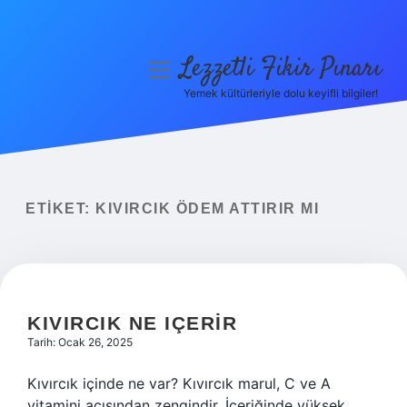
Lezzetli Fikir Pınarı
menüyü
aç
Yemek kültürleriyle dolu keyifli bilgiler!
Anasayfa
Gizlilik Politikası
Yasal Uyarı
ETIKET:
KIVIRCIK ÖDEM ATTIRIR MI
Hakkımızda
KIVIRCIK NE IÇERIR
Tarih: Ocak 26, 2025
Kıvırcık içinde ne var? Kıvırcık marul, C ve A
vitamini açısından zengindir. İçeriğinde yüksek