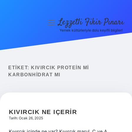
Lezzetli Fikir Pınarı
menüyü
aç
Yemek kültürleriyle dolu keyifli bilgiler!
Anasayfa
Gizlilik Politikası
Yasal Uyarı
ETIKET:
KIVIRCIK PROTEIN MI
KARBONHIDRAT MI
Hakkımızda
KIVIRCIK NE IÇERIR
Tarih: Ocak 26, 2025
Kıvırcık içinde ne var? Kıvırcık marul, C ve A