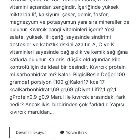
vitamini açısından zengindir. İçeriğinde yüksek
miktarda lif, kalsiyum, şeker, demir, fosfor,
magnezyum ve potasyumun yanı sıra mineraller de
bulunur. Kıvırcık hangi vitaminleri içerir? Yeşil
salata, yüksek lif içeriği sayesinde sindirimi
destekler ve kabızlık riskini azaltır. A, C ve K
vitaminleri sayesinde bağışıklık ve kemik sağlığına
katkıda bulunur. Kalorisi düşük olduğundan kilo
kontrolü için de ideal bir besindir. Kıvırcık protein
mi karbonhidrat mı? Kalori BilgisiBesin Değeri100
gramda1 porsiyon (100 g)Kalori17 kcal17
kcalKarbonhidrat1,69 g1,69 gDiyet Lifi2,1 g2,1
gProtein0,9 g0,9 Marul ile kıvırcık arasındaki fark
nedir? Ancak ikisi birbirinden çok farklıdır. Yapısı
kıvırcık maruldan…
Kıvırcık
Devamını okuyun
Yorum Bırak
Ne