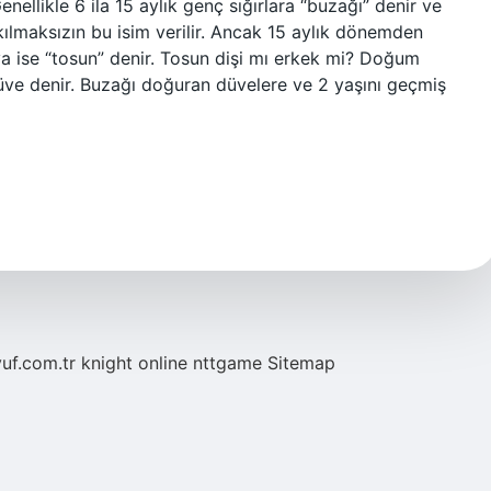
enellikle 6 ila 15 aylık genç sığırlara “buzağı” denir ve
ılmaksızın bu isim verilir. Ancak 15 aylık dönemden
ya ise “tosun” denir. Tosun dişi mı erkek mi? Doğum
ve denir. Buzağı doğuran düvelere ve 2 yaşını geçmiş
yuf.com.tr
knight online
nttgame
Sitemap