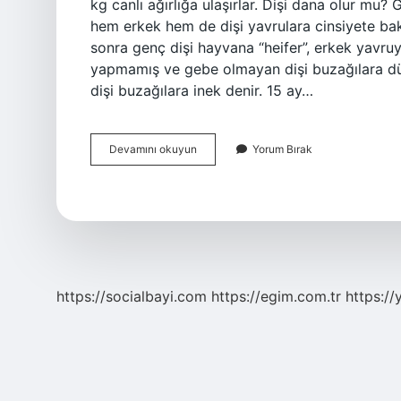
kg canlı ağırlığa ulaşırlar. Dişi dana olur mu? G
hem erkek hem de dişi yavrulara cinsiyete bak
sonra genç dişi hayvana “heifer”, erkek yavru
yapmamış ve gebe olmayan dişi buzağılara dü
dişi buzağılara inek denir. 15 ay…
Dana
Devamını okuyun
Yorum Bırak
Dişi
Mi
Erkek
Mi
https://socialbayi.com
https://egim.com.tr
https://