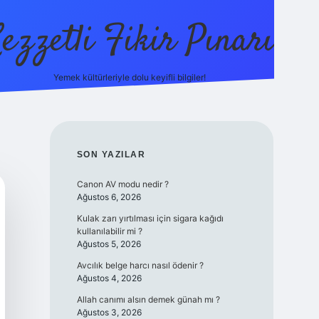
ezzetli Fikir Pınarı
Yemek kültürleriyle dolu keyifli bilgiler!
ilbet bahis sites
SIDEBAR
SON YAZILAR
Canon AV modu nedir ?
Ağustos 6, 2026
Kulak zarı yırtılması için sigara kağıdı
kullanılabilir mi ?
Ağustos 5, 2026
Avcılık belge harcı nasıl ödenir ?
Ağustos 4, 2026
Allah canımı alsın demek günah mı ?
Ağustos 3, 2026