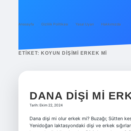
Anasayfa
Gizlilik Politikası
Yasal Uyarı
Hakkımızda
ETIKET:
KOYUN DIŞIMI ERKEK MI
DANA DIŞI MI ER
Tarih: Ekim 22, 2024
Dana dişi mi olur erkek mi? Buzağı; Sütten kesi
Yenidoğan laktasyondaki dişi ve erkek sığırla