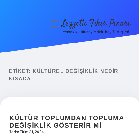
Lezzetli Fikir Pınarı
menüyü
aç
Yemek kültürleriyle dolu keyifli bilgiler!
Anasayfa
Gizlilik Politikası
Yasal Uyarı
ETIKET:
KÜLTÜREL DEĞIŞIKLIK NEDIR
KISACA
Hakkımızda
KÜLTÜR TOPLUMDAN TOPLUMA
DEĞIŞIKLIK GÖSTERIR MI
Tarih: Ekim 21, 2024