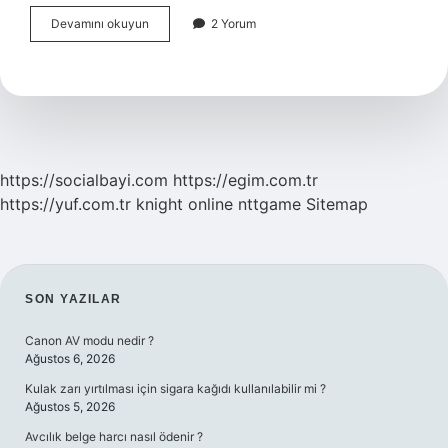
Kültür
Devamını okuyun
2 Yorum
Toplumdan
Topluma
Değişiklik
Gösterir
Mi
https://socialbayi.com
https://egim.com.tr
https://yuf.com.tr
knight online
nttgame
Sitemap
SIDEBAR
SON YAZILAR
Canon AV modu nedir ?
Ağustos 6, 2026
Kulak zarı yırtılması için sigara kağıdı kullanılabilir mi ?
Ağustos 5, 2026
Avcılık belge harcı nasıl ödenir ?