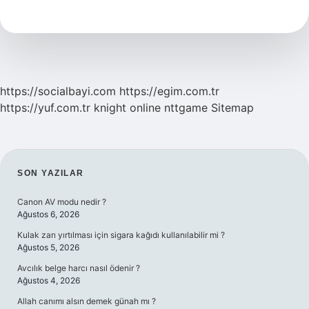
Pudra
Şekeri
Konur
Mu
https://socialbayi.com
https://egim.com.tr
https://yuf.com.tr
knight online
nttgame
Sitemap
SIDEBAR
SON YAZILAR
Canon AV modu nedir ?
Ağustos 6, 2026
Kulak zarı yırtılması için sigara kağıdı kullanılabilir mi ?
Ağustos 5, 2026
Avcılık belge harcı nasıl ödenir ?
Ağustos 4, 2026
Allah canımı alsın demek günah mı ?