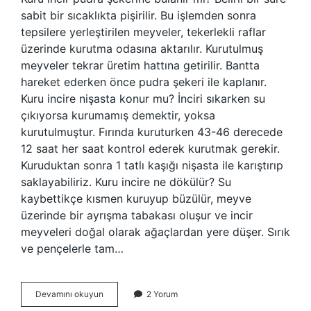
sabit bir sıcaklıkta pişirilir. Bu işlemden sonra
tepsilere yerleştirilen meyveler, tekerlekli raflar
üzerinde kurutma odasına aktarılır. Kurutulmuş
meyveler tekrar üretim hattına getirilir. Bantta
hareket ederken önce pudra şekeri ile kaplanır.
Kuru incire nişasta konur mu? İnciri sıkarken su
çıkıyorsa kurumamış demektir, yoksa
kurutulmuştur. Fırında kuruturken 43-46 derecede
12 saat her saat kontrol ederek kurutmak gerekir.
Kuruduktan sonra 1 tatlı kaşığı nişasta ile karıştırıp
saklayabiliriz. Kuru incire ne dökülür? Su
kaybettikçe kısmen kuruyup büzülür, meyve
üzerinde bir ayrışma tabakası oluşur ve incir
meyveleri doğal olarak ağaçlardan yere düşer. Sırık
ve pençelerle tam…
Kuru
Devamını okuyun
2 Yorum
Incire