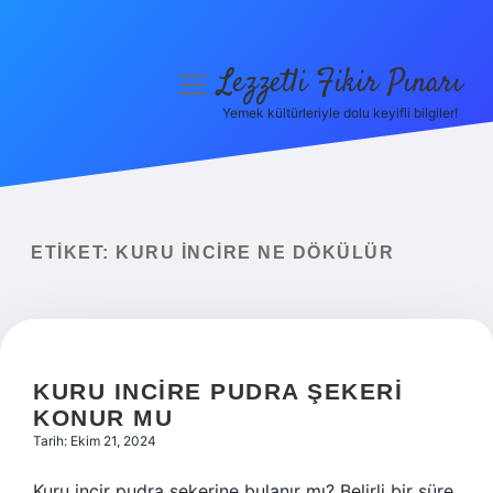
Lezzetli Fikir Pınarı
menüyü
aç
Yemek kültürleriyle dolu keyifli bilgiler!
Anasayfa
Gizlilik Politikası
Yasal Uyarı
ETIKET:
KURU INCIRE NE DÖKÜLÜR
Hakkımızda
KURU INCIRE PUDRA ŞEKERI
KONUR MU
Tarih: Ekim 21, 2024
Kuru incir pudra şekerine bulanır mı? Belirli bir süre