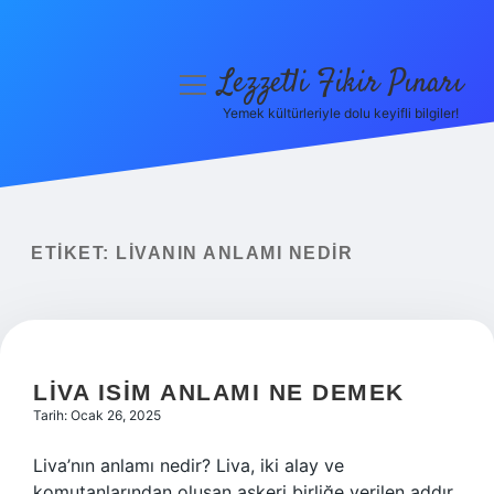
Lezzetli Fikir Pınarı
menüyü
aç
Yemek kültürleriyle dolu keyifli bilgiler!
Anasayfa
Gizlilik Politikası
Yasal Uyarı
ETIKET:
LIVANIN ANLAMI NEDIR
Hakkımızda
LIVA ISIM ANLAMI NE DEMEK
Tarih: Ocak 26, 2025
Liva’nın anlamı nedir? Liva, iki alay ve
komutanlarından oluşan askeri birliğe verilen addır.