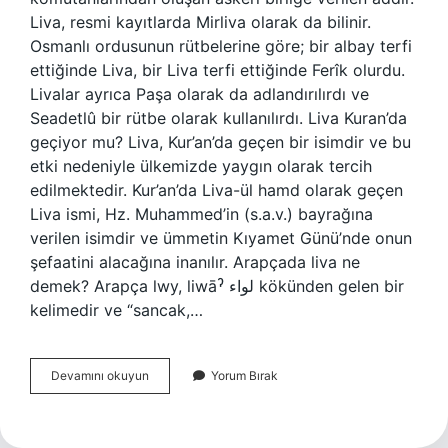
Liva, resmi kayıtlarda Mirliva olarak da bilinir.
Osmanlı ordusunun rütbelerine göre; bir albay terfi
ettiğinde Liva, bir Liva terfi ettiğinde Ferîk olurdu.
Livalar ayrıca Paşa olarak da adlandırılırdı ve
Seadetlû bir rütbe olarak kullanılırdı. Liva Kuran’da
geçiyor mu? Liva, Kur’an’da geçen bir isimdir ve bu
etki nedeniyle ülkemizde yaygın olarak tercih
edilmektedir. Kur’an’da Liva-ül hamd olarak geçen
Liva ismi, Hz. Muhammed’in (s.a.v.) bayrağına
verilen isimdir ve ümmetin Kıyamet Günü’nde onun
şefaatini alacağına inanılır. Arapçada liva ne
demek? Arapça lwy, liwāˀ لواء kökünden gelen bir
kelimedir ve “sancak,…
Liva
Devamını okuyun
Yorum Bırak
Isim
Anlamı
Ne
Demek