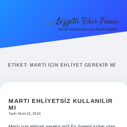
Lezzetli Fikir Pınarı
menüyü
aç
Yemek kültürleriyle dolu keyifli bilgiler!
Anasayfa
Gizlilik Politikası
Yasal Uyarı
ETIKET:
MARTI IÇIN EHLIYET GEREKIR MI
Hakkımızda
MARTI EHLIYETSIZ KULLANILIR
MI
Tarih: Ekim 22, 2024
Martı için ehliyet gerekir mi? En önemli kriter olan