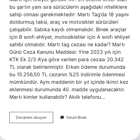
bu şartın yanı sıra sürücülerin aşağıdaki niteliklere
sahip olması gerekmektedir: Martı Tag’da 18 yaşını
doldurmuş taksi, araç ve motosiklet sürücüleri
çalışabilir. Sabıka kaydı olmamalıdır. Binek araçlar
için B sınıfı ehliyet, motosikletler için A sınıfı ehliyet
sahibi olmalıdır. Martı tag cezası ne kadar? Martı
Günü Ceza Kanunu Maddesi: Yine 2023 yılı için
KTK Ek 2/3 A’ya göre verilen para cezası 20.342
TL olarak belirlenmiştir. Erken ödeme durumunda
bu 15.256,50 TL cezanın %25 indirimle ödenmesi
mümkündür. Aynı maddenin bir yıl içinde ikinci kez
eklenmesi durumunda 40. madde uygulanacaktır.
Martı kimler kullanabilir? Akıllı telefonu…
Martı
Devamını okuyun
Yorum Bırak
Ehliyetsiz
Kullanılır
Mı