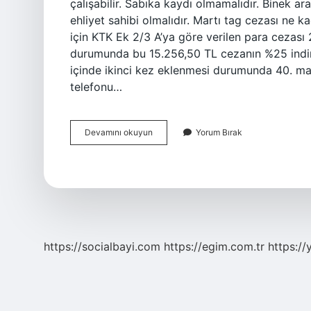
çalışabilir. Sabıka kaydı olmamalıdır. Binek araçl
ehliyet sahibi olmalıdır. Martı tag cezası ne
için KTK Ek 2/3 A’ya göre verilen para cezası
durumunda bu 15.256,50 TL cezanın %25 indi
içinde ikinci kez eklenmesi durumunda 40. madd
telefonu…
Martı
Devamını okuyun
Yorum Bırak
Ehliyetsiz
Kullanılır
Mı
https://socialbayi.com
https://egim.com.tr
https://