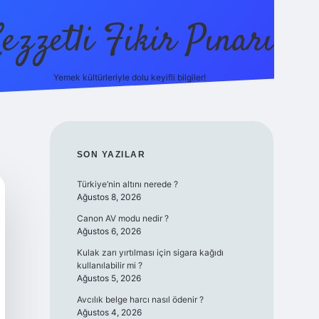
ezzetli Fikir Pınarı
Yemek kültürleriyle dolu keyifli bilgiler!
ilbet bahis sitesi
SIDEBAR
SON YAZILAR
Türkiye’nin altını nerede ?
Ağustos 8, 2026
Canon AV modu nedir ?
Ağustos 6, 2026
Kulak zarı yırtılması için sigara kağıdı
kullanılabilir mi ?
Ağustos 5, 2026
Avcılık belge harcı nasıl ödenir ?
Ağustos 4, 2026