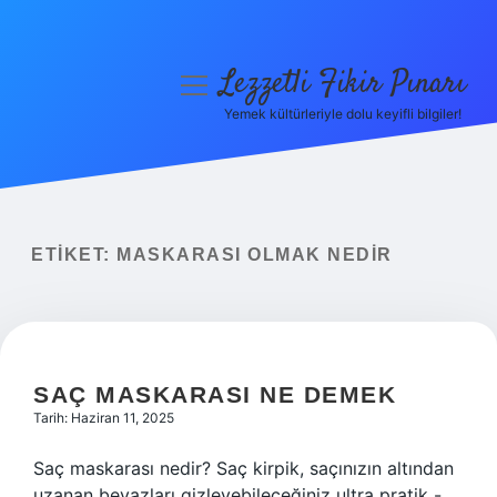
Lezzetli Fikir Pınarı
menüyü
aç
Yemek kültürleriyle dolu keyifli bilgiler!
Anasayfa
Gizlilik Politikası
Yasal Uyarı
ETIKET:
MASKARASI OLMAK NEDIR
Hakkımızda
SAÇ MASKARASI NE DEMEK
Tarih: Haziran 11, 2025
Saç maskarası nedir? Saç kirpik, saçınızın altından
uzanan beyazları gizleyebileceğiniz ultra pratik -