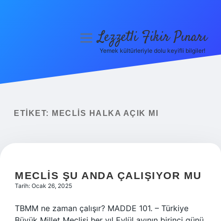
Lezzetli Fikir Pınarı
menüyü
aç
Yemek kültürleriyle dolu keyifli bilgiler!
Anasayfa
Gizlilik Politikası
Yasal Uyarı
ETIKET:
MECLIS HALKA AÇIK MI
Hakkımızda
MECLIS ŞU ANDA ÇALIŞIYOR MU
Tarih: Ocak 26, 2025
TBMM ne zaman çalışır? MADDE 101. – Türkiye
Büyük Millet Meclisi her yıl Eylül ayının birinci günü