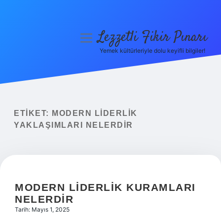
Lezzetli Fikir Pınarı
menüyü
aç
Yemek kültürleriyle dolu keyifli bilgiler!
Anasayfa
Gizlilik Politikası
Yasal Uyarı
ETIKET:
MODERN LIDERLIK
YAKLAŞIMLARI NELERDIR
Hakkımızda
MODERN LIDERLIK KURAMLARI
NELERDIR
Tarih: Mayıs 1, 2025