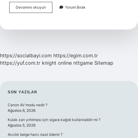
Modern
Devamını okuyun
Yorum Bırak
Liderlik
Kuramları
Nelerdir
https://socialbayi.com
https://egim.com.tr
https://yuf.com.tr
knight online
nttgame
Sitemap
SIDEBAR
SON YAZILAR
Canon AV modu nedir ?
Ağustos 6, 2026
Kulak zarı yırtılması için sigara kağıdı kullanılabilir mi ?
Ağustos 5, 2026
Avcılık belge harcı nasıl ödenir ?