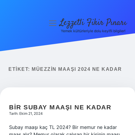
Lezzetli Fikir Pınarı
menüyü
aç
Yemek kültürleriyle dolu keyifli bilgiler!
Anasayfa
Gizlilik Politikası
Yasal Uyarı
ETIKET:
MÜEZZIN MAAŞI 2024 NE KADAR
Hakkımızda
BIR SUBAY MAAŞI NE KADAR
Tarih: Ekim 21, 2024
Subay maaşı kaç TL 2024? Bir memur ne kadar
maaş alır? Memur olarak çalışan bir kişinin maaşı,