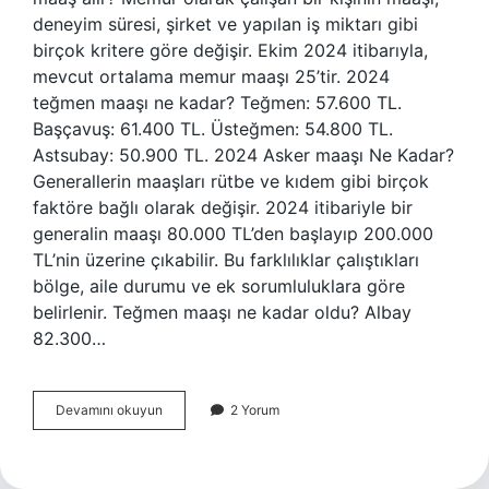
deneyim süresi, şirket ve yapılan iş miktarı gibi
birçok kritere göre değişir. Ekim 2024 itibarıyla,
mevcut ortalama memur maaşı 25’tir. 2024
teğmen maaşı ne kadar? Teğmen: 57.600 TL.
Başçavuş: 61.400 TL. Üsteğmen: 54.800 TL.
Astsubay: 50.900 TL. 2024 Asker maaşı Ne Kadar?
Generallerin maaşları rütbe ve kıdem gibi birçok
faktöre bağlı olarak değişir. 2024 itibariyle bir
generalin maaşı 80.000 TL’den başlayıp 200.000
TL’nin üzerine çıkabilir. Bu farklılıklar çalıştıkları
bölge, aile durumu ve ek sorumluluklara göre
belirlenir. Teğmen maaşı ne kadar oldu? Albay
82.300…
Bir
Devamını okuyun
2 Yorum
Subay
Maaşı
Ne
Kadar