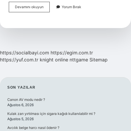
Patlıcan
Devamını okuyun
Yorum Bırak
Yemeğinin
Yanında
Ne
Gider
https://socialbayi.com
https://egim.com.tr
https://yuf.com.tr
knight online
nttgame
Sitemap
SIDEBAR
SON YAZILAR
Canon AV modu nedir ?
Ağustos 6, 2026
Kulak zarı yırtılması için sigara kağıdı kullanılabilir mi ?
Ağustos 5, 2026
Avcılık belge harcı nasıl ödenir ?