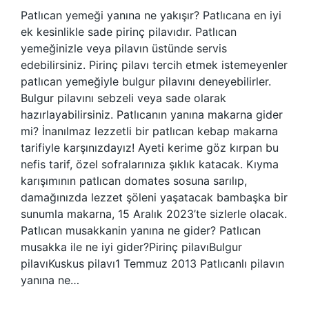
Patlıcan yemeği yanına ne yakışır? Patlıcana en iyi
ek kesinlikle sade pirinç pilavıdır. Patlıcan
yemeğinizle veya pilavın üstünde servis
edebilirsiniz. Pirinç pilavı tercih etmek istemeyenler
patlıcan yemeğiyle bulgur pilavını deneyebilirler.
Bulgur pilavını sebzeli veya sade olarak
hazırlayabilirsiniz. Patlıcanın yanına makarna gider
mi? İnanılmaz lezzetli bir patlıcan kebap makarna
tarifiyle karşınızdayız! Ayeti kerime göz kırpan bu
nefis tarif, özel sofralarınıza şıklık katacak. Kıyma
karışımının patlıcan domates sosuna sarılıp,
damağınızda lezzet şöleni yaşatacak bambaşka bir
sunumla makarna, 15 Aralık 2023’te sizlerle olacak.
Patlıcan musakkanin yanına ne gider? Patlıcan
musakka ile ne iyi gider?Pirinç pilavıBulgur
pilavıKuskus pilavı1 Temmuz 2013 Patlıcanlı pilavın
yanına ne…