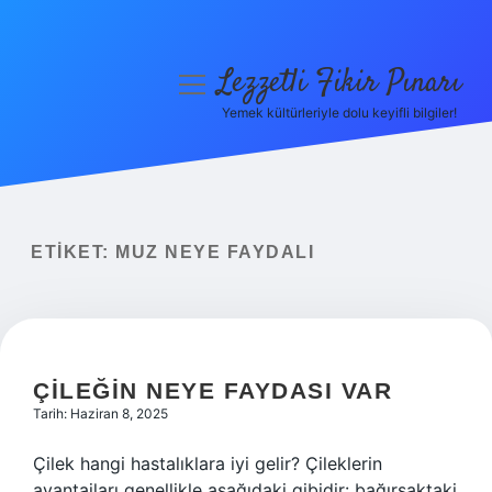
Lezzetli Fikir Pınarı
menüyü
aç
Yemek kültürleriyle dolu keyifli bilgiler!
Anasayfa
Gizlilik Politikası
Yasal Uyarı
ETIKET:
MUZ NEYE FAYDALI
Hakkımızda
ÇILEĞIN NEYE FAYDASI VAR
Tarih: Haziran 8, 2025
Çilek hangi hastalıklara iyi gelir? Çileklerin
avantajları genellikle aşağıdaki gibidir: bağırsaktaki