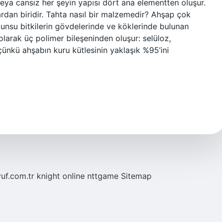
 veya cansız her şeyin yapısı dört ana elementten oluşur.
lardan biridir. Tahta nasıl bir malzemedir? Ahşap çok
unsu bitkilerin gövdelerinde ve köklerinde bulunan
olarak üç polimer bileşeninden oluşur: selüloz,
 çünkü ahşabın kuru kütlesinin yaklaşık %95’ini
yuf.com.tr
knight online
nttgame
Sitemap