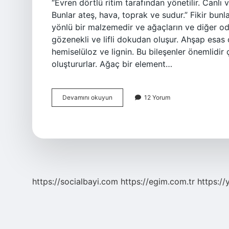
“Evren dörtlü ritim tarafından yönetilir. Canlı
Bunlar ateş, hava, toprak ve sudur.” Fikir bun
yönlü bir malzemedir ve ağaçların ve diğer od
gözenekli ve lifli dokudan oluşur. Ahşap esas 
hemiselüloz ve lignin. Bu bileşenler önemlidir
oluştururlar. Ağaç bir element…
Tahta
Devamını okuyun
12 Yorum
Bir
Element
Midir
https://socialbayi.com
https://egim.com.tr
https://