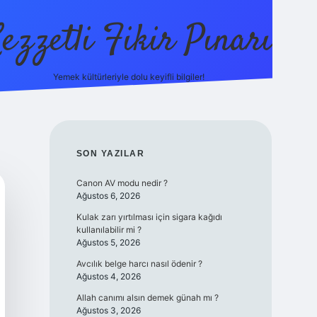
ezzetli Fikir Pınarı
Yemek kültürleriyle dolu keyifli bilgiler!
ilbet bahis site
SIDEBAR
SON YAZILAR
Canon AV modu nedir ?
Ağustos 6, 2026
Kulak zarı yırtılması için sigara kağıdı
kullanılabilir mi ?
Ağustos 5, 2026
Avcılık belge harcı nasıl ödenir ?
Ağustos 4, 2026
Allah canımı alsın demek günah mı ?
Ağustos 3, 2026