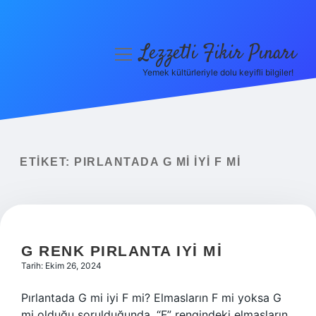
Lezzetli Fikir Pınarı
menüyü
aç
Yemek kültürleriyle dolu keyifli bilgiler!
Anasayfa
Gizlilik Politikası
Yasal Uyarı
ETIKET:
PIRLANTADA G MI IYI F MI
Hakkımızda
G RENK PIRLANTA IYI MI
Tarih: Ekim 26, 2024
Pırlantada G mi iyi F mi? Elmasların F mi yoksa G
mi olduğu sorulduğunda, “F” rengindeki elmasların