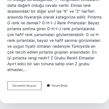
daha değerli olduğu cevabı verilir. Elmas renk
skalasındaki bir diğer sınıf ise “K” ve “Z” harfleri
arasında hiyerarşik olarak kategorize edilir. Pırlanta
G renk ne demek? G-H-I-J Renk Pırlantalar: Beyaz
pırlanta sınıfına giren G-H-I-J renk pırlantalarda
çok hafif renk yansımaları gözlemlenebilir. G ve H
renk pırlantalar, beyaz ve hafif sarımsı görünmeleri
ve uygun fiyatlı olmaları nedeniyle Türkiye’de en
çok tercih edilen pırlanta grupları arasındadır. En
iyi pırlanta rengi nedir? Z Grubu Renkli Elmaslar
Ayırt edici bir sarı tonuna sahip olan Z grubu
elmaslar,…
G
Devamını okuyun
Yorum Bırak
Renk
Pırlanta
Iyi
Mi