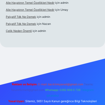
Aile Hayatının Temel Özellikleri Nedir
için
admin
Aile Hayatının Temel Özellikleri Nedir
için
Umay
Palyatif Tdk Ne Demek
için
admin
Palyatif Tdk Ne Demek
için
Nazan
Çelik Neden Önemli
için
admin
s sitesi
Reklam ve İletişim:
E-mail:
backlinkpaneli@gmail.com
Teams:
forumhizmeti@gmail.com
Whatsapp: 0262 606 0 726
Telegram:
@karabul
Yasal Uyarı:
Sitemiz, 5651 Sayılı Kanun gereğince Bilgi Teknolojileri