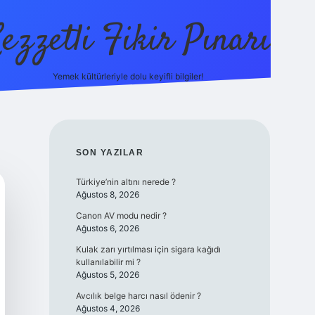
ezzetli Fikir Pınarı
Yemek kültürleriyle dolu keyifli bilgiler!
ilbet bahis sitesi
SIDEBAR
SON YAZILAR
Türkiye’nin altını nerede ?
Ağustos 8, 2026
Canon AV modu nedir ?
Ağustos 6, 2026
Kulak zarı yırtılması için sigara kağıdı
kullanılabilir mi ?
Ağustos 5, 2026
Avcılık belge harcı nasıl ödenir ?
Ağustos 4, 2026