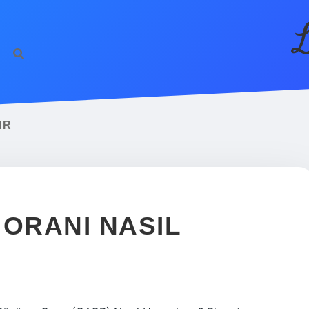
L
IR
 ORANI NASIL