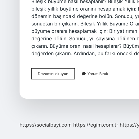
Bileşik büyüme nasıl hesaplanır? Bileşik Yıllı
bileşik yıllık büyüme oranını hesaplamak için:
dönemin başındaki değerine bölün. Sonucu, yıl 
sonuçtan bir çıkarın. Bileşik Yıllık Büyüme Oran
büyüme oranını hesaplamak için: Bir yatırımı
değerine bölün. Sonucu, yıl sayısına bölünen b
çıkarın. Büyüme oranı nasıl hesaplanır? Büyü
değerden çıkarın. Ardından, bu farkı önceki 
Bileşik
Devamını okuyun
Yorum Bırak
Büyüme
Oranı
Nasıl
Hesaplanır
https://socialbayi.com
https://egim.com.tr
https://