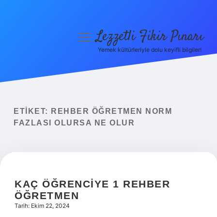
Lezzetli Fikir Pınarı
menüyü
aç
Yemek kültürleriyle dolu keyifli bilgiler!
Anasayfa
Gizlilik Politikası
Yasal Uyarı
ETIKET:
REHBER ÖĞRETMEN NORM
FAZLASI OLURSA NE OLUR
Hakkımızda
KAÇ ÖĞRENCIYE 1 REHBER
ÖĞRETMEN
Tarih: Ekim 22, 2024