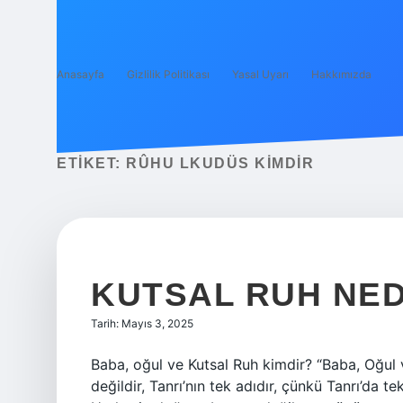
Anasayfa
Gizlilik Politikası
Yasal Uyarı
Hakkımızda
ETIKET:
RÛHU LKUDÜS KIMDIR
KUTSAL RUH NED
Tarih: Mayıs 3, 2025
Baba, oğul ve Kutsal Ruh kimdir? “Baba, Oğul ve 
değildir, Tanrı’nın tek adıdır, çünkü Tanrı’da tek