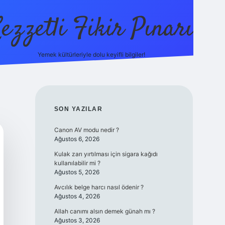
ezzetli Fikir Pınarı
Yemek kültürleriyle dolu keyifli bilgiler!
ilbet bahis sitesi
SIDEBAR
SON YAZILAR
Canon AV modu nedir ?
Ağustos 6, 2026
Kulak zarı yırtılması için sigara kağıdı
kullanılabilir mi ?
Ağustos 5, 2026
Avcılık belge harcı nasıl ödenir ?
Ağustos 4, 2026
Allah canımı alsın demek günah mı ?
Ağustos 3, 2026