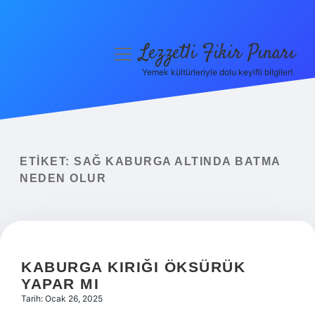
Lezzetli Fikir Pınarı
menüyü
aç
Yemek kültürleriyle dolu keyifli bilgiler!
Anasayfa
Gizlilik Politikası
Yasal Uyarı
ETIKET:
SAĞ KABURGA ALTINDA BATMA
NEDEN OLUR
Hakkımızda
KABURGA KIRIĞI ÖKSÜRÜK
YAPAR MI
Tarih: Ocak 26, 2025