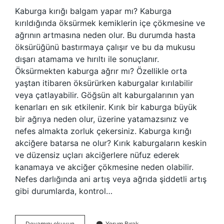
Kaburga kırığı balgam yapar mı? Kaburga
kırıldığında öksürmek kemiklerin içe çökmesine ve
ağrının artmasına neden olur. Bu durumda hasta
öksürüğünü bastırmaya çalışır ve bu da mukusu
dışarı atamama ve hırıltı ile sonuçlanır.
Öksürmekten kaburga ağrır mı? Özellikle orta
yaştan itibaren öksürürken kaburgalar kırılabilir
veya çatlayabilir. Göğsün alt kaburgalarının yan
kenarları en sık etkilenir. Kırık bir kaburga büyük
bir ağrıya neden olur, üzerine yatamazsınız ve
nefes almakta zorluk çekersiniz. Kaburga kırığı
akciğere batarsa ne olur? Kırık kaburgaların keskin
ve düzensiz uçları akciğerlere nüfuz ederek
kanamaya ve akciğer çökmesine neden olabilir.
Nefes darlığında ani artış veya ağrıda şiddetli artış
gibi durumlarda, kontrol…
Kaburga
Devamını okuyun
Yorum Bırak