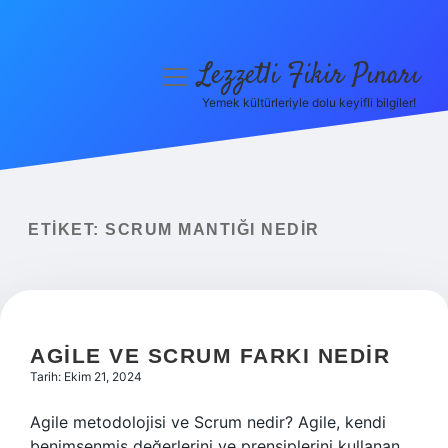
Lezzetli Fikir Pınarı
menüyü
aç
Yemek kültürleriyle dolu keyifli bilgiler!
Anasayfa
Gizlilik Politikası
Yasal Uyarı
ETIKET:
SCRUM MANTIĞI NEDIR
Hakkımızda
AGILE VE SCRUM FARKI NEDIR
Tarih: Ekim 21, 2024
Agile metodolojisi ve Scrum nedir? Agile, kendi
benimsenmiş değerlerini ve prensiplerini kullanan