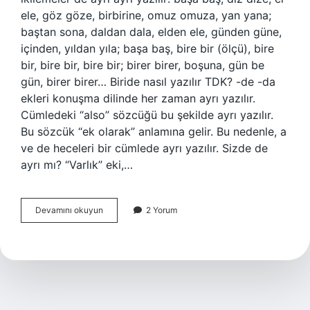
ele, göz göze, birbirine, omuz omuza, yan yana;
baştan sona, daldan dala, elden ele, günden güne,
içinden, yıldan yıla; başa baş, bire bir (ölçü), bire
bir, bire bir, bire bir; birer birer, boşuna, gün be
gün, birer birer… Biride nasıl yazılır TDK? -de -da
ekleri konuşma dilinde her zaman ayrı yazılır.
Cümledeki “also” sözcüğü bu şekilde ayrı yazılır.
Bu sözcük “ek olarak” anlamına gelir. Bu nedenle, a
ve de heceleri bir cümlede ayrı yazılır. Sizde de
ayrı mı? “Varlık” eki,…
Ben
Devamını okuyun
2 Yorum
Bire
Nasıl
Yazılır