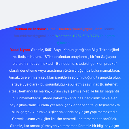
his sitesi
Reklam ve İletişim:
E-mail:
backlinkpaneli@gmail.com
Teams:
forumhizmeti@gmail.com
Whatsapp: 0262 606 0 726
Telegram:
@karabul
Yasal Uyarı:
Sitemiz, 5651 Sayılı Kanun gereğince Bilgi Teknolojileri
ve İletişim Kurumu (BTK) tarafından onaylanmış bir Yer Sağlayıcı
olarak hizmet vermektedir. Bu nedenle, sitedeki içerikleri proaktif
olarak denetleme veya araştırma yükümlülüğümüz bulunmamaktadır.
Ancak, üyelerimiz yazdıkları içeriklerin sorumluluğunu taşımakta olup,
siteye üye olarak bu sorumluluğu kabul etmiş sayılırlar. Bu internet
sitesi, herhangi bir marka, kurum veya şahıs şirketi ile hiçbir bağlantısı
bulunmamaktadır. Sitede yalnızca kendi hazırladığımız makaleler
paylaşılmaktadır. Burada yer alan içerikler haber niteliği taşımamakta
olup, gerçek kurum ve kişiler hakkında paylaşım yapılmamaktadır.
Gerçek kurum ve kişiler ile isim benzerlikleri tamamen tesadüfidir.
Sitemiz, kar amacı gütmeyen ve tamamen ücretsiz bir bilgi paylaşım