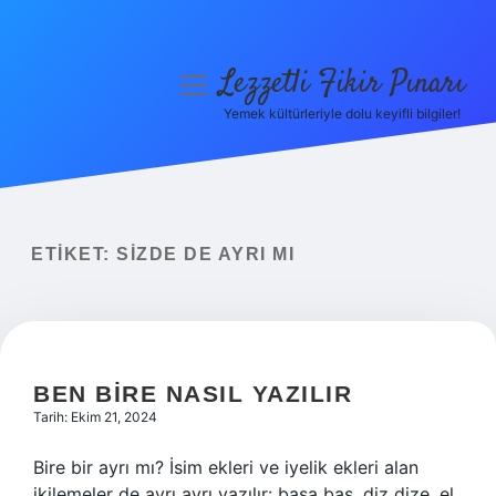
Lezzetli Fikir Pınarı
menüyü
aç
Yemek kültürleriyle dolu keyifli bilgiler!
Anasayfa
Gizlilik Politikası
Yasal Uyarı
ETIKET:
SIZDE DE AYRI MI
Hakkımızda
BEN BIRE NASIL YAZILIR
Tarih: Ekim 21, 2024
Bire bir ayrı mı? İsim ekleri ve iyelik ekleri alan
ikilemeler de ayrı ayrı yazılır: başa baş, diz dize, el