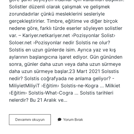
Solistler düzenli olarak çalışmak ve gelişmek
zorundadırlar çünkü mesleklerini sesleriyle
gerçekleştirirler. Timbre, eğitime ve diğer birçok
nedene göre, farklı türde eserler söyleyen solistler
var. – Kariyer.netkariyer.net ›Pozisyonlar Solist›
Soloer.net ›Pozisyonlar nedir Solstis ne olur?
Solstis en uzun günlerde isim. Ayrıca yaz ve kış
aylarının başlangıcına işaret ediyor. Gün gününden
sonra, günler daha uzun veya daha uzun sürmeye
daha uzun sürmeye başlar.23 Mart 2021 Solsstis
nedir? Solstis coğrafyada ne anlama geliyor? -
MiliyietMiliyiT ›Eğitim› Solstis-ne-Kogra … Milkiet
›Eğitim› Solstis-What-Cogra … Solstis tarihleri
nelerdir? Bu 21 Aralık ve…
Solist
Devamını okuyun
Yorum Bırak
Ne
Demek