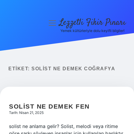
Lezzetli Fikir Pınarı
menüyü
aç
Yemek kültürleriyle dolu keyifli bilgiler!
Anasayfa
Gizlilik Politikası
Yasal Uyarı
ETIKET:
SOLIST NE DEMEK COĞRAFYA
Hakkımızda
SOLIST NE DEMEK FEN
Tarih: Nisan 21, 2025
solist ne anlama gelir? Solist, melodi veya ritime
göre şarkı söyleyen insanlar için kullanılan başlıktır.