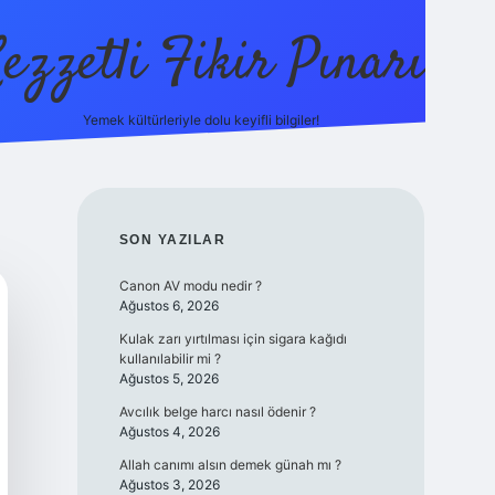
ezzetli Fikir Pınarı
Yemek kültürleriyle dolu keyifli bilgiler!
ilbet bah
SIDEBAR
SON YAZILAR
Canon AV modu nedir ?
Ağustos 6, 2026
Kulak zarı yırtılması için sigara kağıdı
kullanılabilir mi ?
Ağustos 5, 2026
Avcılık belge harcı nasıl ödenir ?
Ağustos 4, 2026
Allah canımı alsın demek günah mı ?
Ağustos 3, 2026