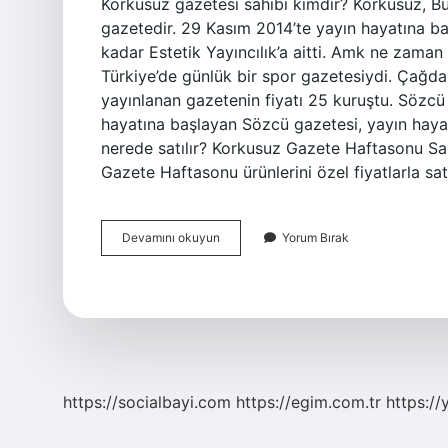
Korkusuz gazetesi sahibi kimdir? Korkusuz, Bu
gazetedir. 29 Kasım 2014’te yayın hayatına ba
kadar Estetik Yayıncılık’a aitti. Amk ne zaman
Türkiye’de günlük bir spor gazetesiydi. Çağdaş
yayınlanan gazetenin fiyatı 25 kuruştu. Sözcü
hayatına başlayan Sözcü gazetesi, yayın haya
nerede satılır? Korkusuz Gazete Haftasonu Sarı
Gazete Haftasonu ürünlerini özel fiyatlarla satı
Korkusuz
Devamını okuyun
Yorum Bırak
Gazetesi
Ne
Zaman
Kuruldu
https://socialbayi.com
https://egim.com.tr
https://