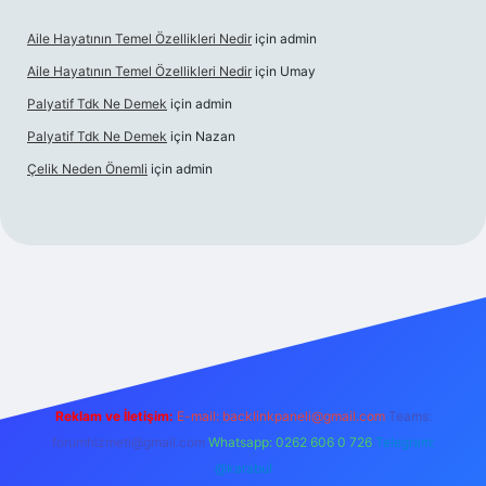
Aile Hayatının Temel Özellikleri Nedir
için
admin
Aile Hayatının Temel Özellikleri Nedir
için
Umay
Palyatif Tdk Ne Demek
için
admin
Palyatif Tdk Ne Demek
için
Nazan
Çelik Neden Önemli
için
admin
his sitesi
Reklam ve İletişim:
E-mail:
backlinkpaneli@gmail.com
Teams:
forumhizmeti@gmail.com
Whatsapp: 0262 606 0 726
Telegram:
@karabul