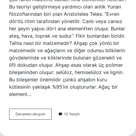
Bu teoriyi geliştirmeye yardımcı olan antik Yunan
filozoflarından biri olan Aristoteles Teles: “Evren
dörtlü ritim tarafından yönetilir. Canlı veya cansız
her şeyin yapısı dört ana elementten oluşur. Bunlar
ateş, hava, toprak ve sudur.” Fikir bunlardan biridir.
Tahta nasıl bir malzemedir? Ahşap çok yönlü bir
malzemedir ve ağaçların ve diğer odunsu bitkilerin
gövdelerinde ve köklerinde bulunan gözenekli ve
lifli dokudan oluşur. Ahşap esas olarak üç polimer
bileşeninden oluşur: selüloz, hemiselüloz ve lignin.
Bu bileşenler önemlidir çünkü ahşabın kuru
kütlesinin yaklaşık %95’ini oluştururlar. Ağaç bir
element…
Tahta
Devamını okuyun
12 Yorum
Bir
Element
Midir