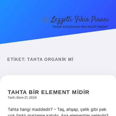
Lezzetli Fikir Pınarı
menüyü
aç
Yemek kültürleriyle dolu keyifli bilgiler!
Anasayfa
Gizlilik Politikası
Yasal Uyarı
ETIKET:
TAHTA ORGANIK MI
Hakkımızda
TAHTA BIR ELEMENT MIDIR
Tarih: Ekim 21, 2024
Tahta hangi maddedir? – Taş, ahşap, çelik gibi pek
çok farklı malzeme katıdır. Ana elementler nelerdir?