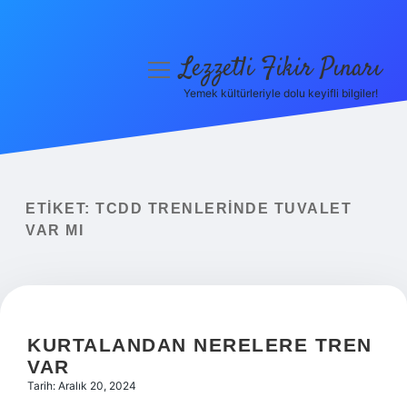
Lezzetli Fikir Pınarı
menüyü
aç
Yemek kültürleriyle dolu keyifli bilgiler!
Anasayfa
Gizlilik Politikası
Yasal Uyarı
ETIKET:
TCDD TRENLERINDE TUVALET
VAR MI
Hakkımızda
KURTALANDAN NERELERE TREN
VAR
Tarih: Aralık 20, 2024