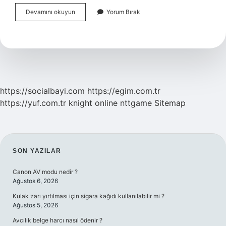
Kurtalandan
Devamını okuyun
Yorum Bırak
Nerelere
Tren
Var
https://socialbayi.com
https://egim.com.tr
https://yuf.com.tr
knight online
nttgame
Sitemap
SIDEBAR
SON YAZILAR
Canon AV modu nedir ?
Ağustos 6, 2026
Kulak zarı yırtılması için sigara kağıdı kullanılabilir mi ?
Ağustos 5, 2026
Avcılık belge harcı nasıl ödenir ?