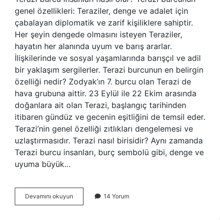
genel özellikleri: Teraziler, denge ve adalet için
çabalayan diplomatik ve zarif kişiliklere sahiptir.
Her şeyin dengede olmasını isteyen Teraziler,
hayatın her alanında uyum ve barış ararlar.
İlişkilerinde ve sosyal yaşamlarında barışçıl ve adil
bir yaklaşım sergilerler. Terazi burcunun en belirgin
özelliği nedir? Zodyak’ın 7. burcu olan Terazi de
hava grubuna aittir. 23 Eylül ile 22 Ekim arasında
doğanlara ait olan Terazi, başlangıç ​​tarihinden
itibaren gündüz ve gecenin eşitliğini de temsil eder.
Terazi’nin genel özelliği zıtlıkları dengelemesi ve
uzlaştırmasıdır. Terazi nasıl birisidir? Aynı zamanda
Terazi burcu insanları, burç sembolü gibi, denge ve
uyuma büyük…
Terazi
Devamını okuyun
14 Yorum
Burcu
Özellikleri