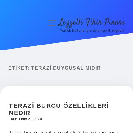
Lezzetli Fikir Pınarı
menüyü
aç
Yemek kültürleriyle dolu keyifli bilgiler!
Anasayfa
Gizlilik Politikası
Yasal Uyarı
ETIKET:
TERAZI DUYGUSAL MIDIR
Hakkımızda
TERAZI BURCU ÖZELLIKLERI
NEDIR
Tarih: Ekim 21, 2024
Terazi burcu insanları nasıl olur? Terazi burcunun