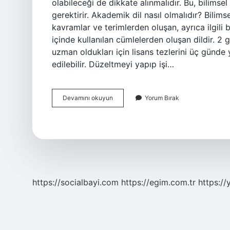
olabileceği de dikkate alınmalıdır. Bu, bilimsel d
gerektirir. Akademik dil nasıl olmalıdır? Bilim
kavramlar ve terimlerden oluşan, ayrıca ilgili bi
içinde kullanılan cümlelerden oluşan dildir. 
uzman oldukları için lisans tezlerini üç günde y
edilebilir. Düzeltmeyi yapıp işi…
Tez
Devamını okuyun
Yorum Bırak
Yazarken
Dil
Nasıl
Olmalı
https://socialbayi.com
https://egim.com.tr
https://