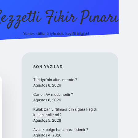
ezzetli Fikir Pınarı
Yemek kültürleriyle dolu keyifli bilgiler!
ilbet bahis sitesi
SIDEBAR
SON YAZILAR
Türkiye’nin altını nerede ?
Ağustos 8, 2026
Canon AV modu nedir ?
Ağustos 6, 2026
Kulak zarı yırtılması için sigara kağıdı
kullanılabilir mi ?
Ağustos 5, 2026
Avcılık belge harcı nasıl ödenir ?
Ağustos 4, 2026