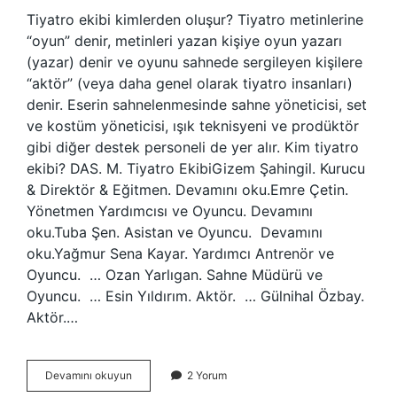
Tiyatro ekibi kimlerden oluşur? Tiyatro metinlerine
“oyun” denir, metinleri yazan kişiye oyun yazarı
(yazar) denir ve oyunu sahnede sergileyen kişilere
“aktör” (veya daha genel olarak tiyatro insanları)
denir. Eserin sahnelenmesinde sahne yöneticisi, set
ve kostüm yöneticisi, ışık teknisyeni ve prodüktör
gibi diğer destek personeli de yer alır. Kim tiyatro
ekibi? DAS. M. Tiyatro EkibiGizem Şahingil. Kurucu
& Direktör & Eğitmen. Devamını oku.Emre Çetin.
Yönetmen Yardımcısı ve Oyuncu. Devamını
oku.Tuba Şen. Asistan ve Oyuncu. ​ Devamını
oku.Yağmur Sena Kayar. Yardımcı Antrenör ve
Oyuncu. ​ … Ozan Yarlıgan. Sahne Müdürü ve
Oyuncu. ​ … Esin Yıldırım. Aktör. ​ … Gülnihal Özbay.
Aktör.…
Tiyatro
Devamını okuyun
2 Yorum
Kadrosunda