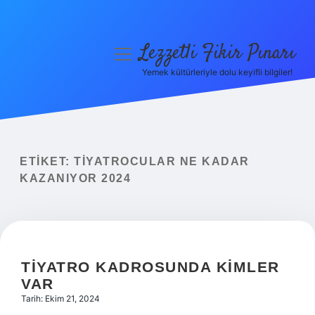
Lezzetli Fikir Pınarı
menüyü
aç
Yemek kültürleriyle dolu keyifli bilgiler!
Anasayfa
Gizlilik Politikası
Yasal Uyarı
ETIKET:
TIYATROCULAR NE KADAR
KAZANIYOR 2024
Hakkımızda
TIYATRO KADROSUNDA KIMLER
VAR
Tarih: Ekim 21, 2024