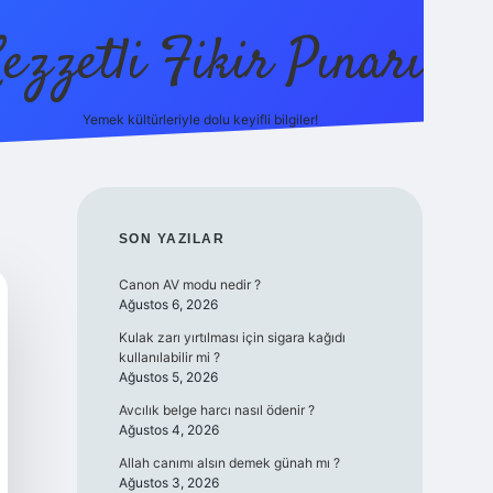
ezzetli Fikir Pınarı
Yemek kültürleriyle dolu keyifli bilgiler!
ilbet bahis sitesi
SIDEBAR
SON YAZILAR
Canon AV modu nedir ?
Ağustos 6, 2026
Kulak zarı yırtılması için sigara kağıdı
kullanılabilir mi ?
Ağustos 5, 2026
Avcılık belge harcı nasıl ödenir ?
Ağustos 4, 2026
Allah canımı alsın demek günah mı ?
Ağustos 3, 2026