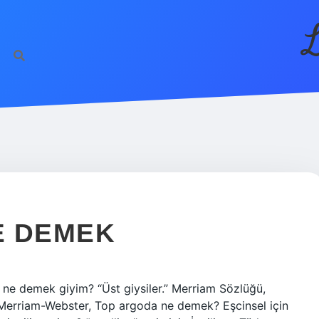
L
NE DEMEK
op ne demek giyim? “Üst giysiler.” Merriam Sözlüğü,
 Merriam-Webster, Top argoda ne demek? Eşcinsel için