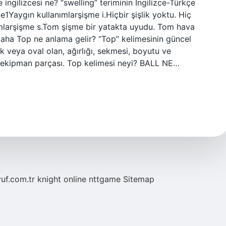
 ingilizcesi ne? “swelling” teriminin İngilizce-Türkçe
e1Yaygın kullanımlarşişme i.Hiçbir şişlik yoktu. Hiç
ımlarşişme s.Tom şişme bir yatakta uyudu. Tom hava
daha Top ne anlama gelir? “Top” kelimesinin güncel
k veya oval olan, ağırlığı, sekmesi, boyutu ve
r ekipman parçası. Top kelimesi neyi? BALL NE…
yuf.com.tr
knight online
nttgame
Sitemap