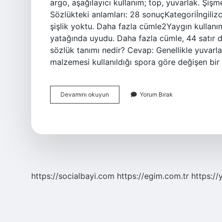
argo, aşağılayıcı kullanım; top, yuvarlak. Şişme
Sözlükteki anlamları: 28 sonuçKategoriİngilizc
şişlik yoktu. Daha fazla cümle2Yaygın kullan
yatağında uyudu. Daha fazla cümle, 44 satır 
sözlük tanımı nedir? Cevap: Genellikle yuvarla
malzemesi kullanıldığı spora göre değişen bi
Ingilizce
Devamını okuyun
Yorum Bırak
Top
Ne
Demek
https://socialbayi.com
https://egim.com.tr
https://