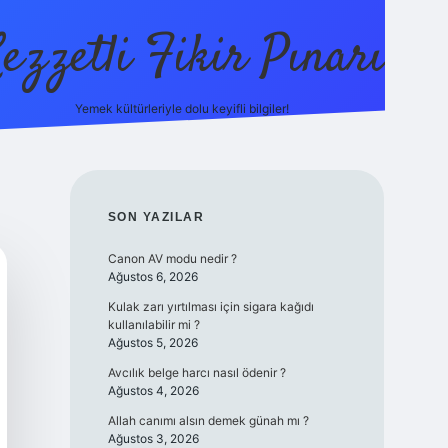
ezzetli Fikir Pınarı
Yemek kültürleriyle dolu keyifli bilgiler!
ilbet bahis sitesi
SIDEBAR
SON YAZILAR
Canon AV modu nedir ?
Ağustos 6, 2026
Kulak zarı yırtılması için sigara kağıdı
kullanılabilir mi ?
Ağustos 5, 2026
Avcılık belge harcı nasıl ödenir ?
Ağustos 4, 2026
Allah canımı alsın demek günah mı ?
Ağustos 3, 2026