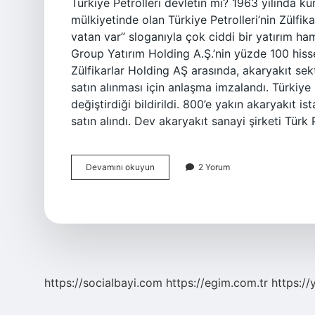
Türkiye Petrolleri devletin mi? 1963 yılında ku
mülkiyetinde olan Türkiye Petrolleri’nin Zülfi
vatan var” sloganıyla çok ciddi bir yatırım ham
Group Yatırım Holding A.Ş.’nin yüzde 100 hisse
Zülfikarlar Holding AŞ arasında, akaryakıt se
satın alınması için anlaşma imzalandı. Türkiye 
değiştirdiği bildirildi. 800’e yakın akaryakıt 
satın alındı. Dev akaryakıt sanayi şirketi Türk P
Türkiye
Devamını okuyun
2 Yorum
Petrolleri
Devlet
Mi
Özel
Mi
https://socialbayi.com
https://egim.com.tr
https://