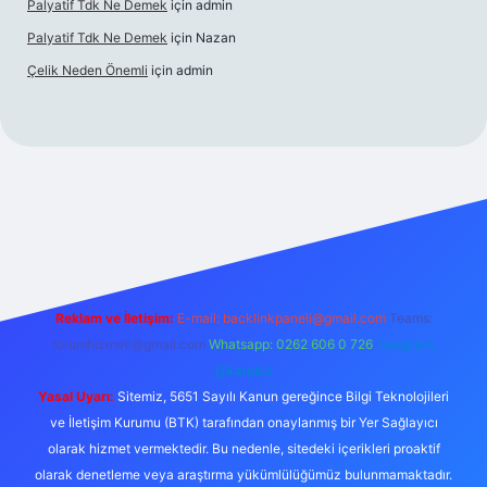
Palyatif Tdk Ne Demek
için
admin
Palyatif Tdk Ne Demek
için
Nazan
Çelik Neden Önemli
için
admin
bet bahis sitesi
Reklam ve İletişim:
E-mail:
backlinkpaneli@gmail.com
Teams:
forumhizmeti@gmail.com
Whatsapp: 0262 606 0 726
Telegram:
@karabul
Yasal Uyarı:
Sitemiz, 5651 Sayılı Kanun gereğince Bilgi Teknolojileri
ve İletişim Kurumu (BTK) tarafından onaylanmış bir Yer Sağlayıcı
olarak hizmet vermektedir. Bu nedenle, sitedeki içerikleri proaktif
olarak denetleme veya araştırma yükümlülüğümüz bulunmamaktadır.