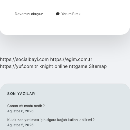
Anadolu
Devamını okuyun
Yorum Bırak
Türkmenleri
Hangi
Boydan
https://socialbayi.com
https://egim.com.tr
https://yuf.com.tr
knight online
nttgame
Sitemap
SIDEBAR
SON YAZILAR
Canon AV modu nedir ?
Ağustos 6, 2026
Kulak zarı yırtılması için sigara kağıdı kullanılabilir mi ?
Ağustos 5, 2026