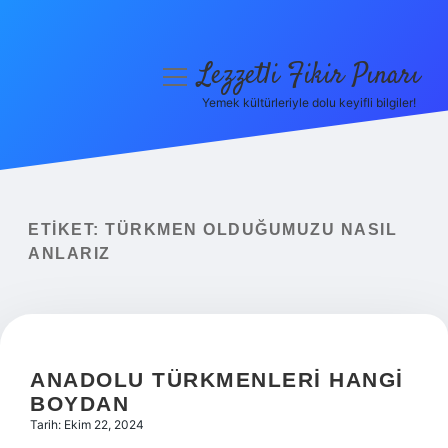
Lezzetli Fikir Pınarı
menüyü
aç
Yemek kültürleriyle dolu keyifli bilgiler!
Anasayfa
Gizlilik Politikası
Yasal Uyarı
ETIKET:
TÜRKMEN OLDUĞUMUZU NASIL
ANLARIZ
Hakkımızda
ANADOLU TÜRKMENLERI HANGI
BOYDAN
Tarih: Ekim 22, 2024