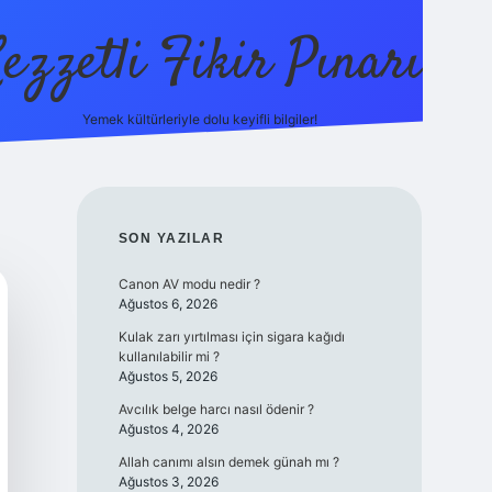
ezzetli Fikir Pınarı
Yemek kültürleriyle dolu keyifli bilgiler!
ilbet bahis sitesi
SIDEBAR
SON YAZILAR
Canon AV modu nedir ?
Ağustos 6, 2026
Kulak zarı yırtılması için sigara kağıdı
kullanılabilir mi ?
Ağustos 5, 2026
Avcılık belge harcı nasıl ödenir ?
Ağustos 4, 2026
Allah canımı alsın demek günah mı ?
Ağustos 3, 2026