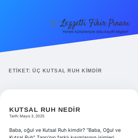
Lezzetli Fikir Pınarı
menüyü
aç
Yemek kültürleriyle dolu keyifli bilgiler!
Anasayfa
Gizlilik Politikası
Yasal Uyarı
ETIKET:
ÜÇ KUTSAL RUH KIMDIR
Hakkımızda
KUTSAL RUH NEDIR
Tarih: Mayıs 3, 2025
Baba, oğul ve Kutsal Ruh kimdir? “Baba, Oğul ve
Kutsal Ruh” Tanrı’nın farklı kısımlarının isimleri