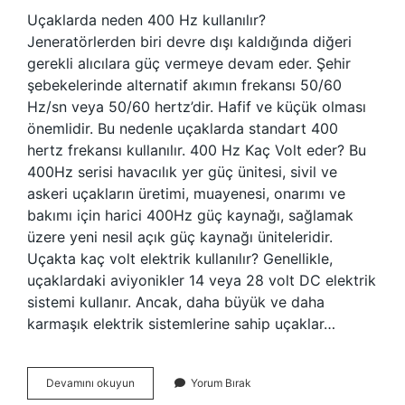
Uçaklarda neden 400 Hz kullanılır?
Jeneratörlerden biri devre dışı kaldığında diğeri
gerekli alıcılara güç vermeye devam eder. Şehir
şebekelerinde alternatif akımın frekansı 50/60
Hz/sn veya 50/60 hertz’dir. Hafif ve küçük olması
önemlidir. Bu nedenle uçaklarda standart 400
hertz frekansı kullanılır. 400 Hz Kaç Volt eder? Bu
400Hz serisi havacılık yer güç ünitesi, sivil ve
askeri uçakların üretimi, muayenesi, onarımı ve
bakımı için harici 400Hz güç kaynağı, sağlamak
üzere yeni nesil açık güç kaynağı üniteleridir.
Uçakta kaç volt elektrik kullanılır? Genellikle,
uçaklardaki aviyonikler 14 veya 28 volt DC elektrik
sistemi kullanır. Ancak, daha büyük ve daha
karmaşık elektrik sistemlerine sahip uçaklar…
Uçaklarda
Devamını okuyun
Yorum Bırak
Neden