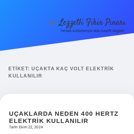
Lezzetli Fikir Pınarı
menüyü
aç
Yemek kültürleriyle dolu keyifli bilgiler!
Anasayfa
Gizlilik Politikası
Yasal Uyarı
ETIKET:
UÇAKTA KAÇ VOLT ELEKTRIK
KULLANILIR
Hakkımızda
UÇAKLARDA NEDEN 400 HERTZ
ELEKTRIK KULLANILIR
Tarih: Ekim 22, 2024