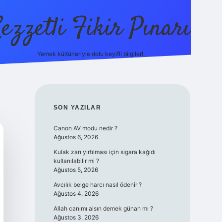
ezzetli Fikir Pınarı
Yemek kültürleriyle dolu keyifli bilgiler!
ilbet bah
SIDEBAR
SON YAZILAR
Canon AV modu nedir ?
Ağustos 6, 2026
Kulak zarı yırtılması için sigara kağıdı
kullanılabilir mi ?
Ağustos 5, 2026
Avcılık belge harcı nasıl ödenir ?
Ağustos 4, 2026
Allah canımı alsın demek günah mı ?
Ağustos 3, 2026