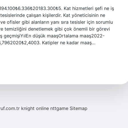
.100₺6.336₺20183.300₺5. Kat hizmetleri şefi ne iş
sislerinde çalışan kişilerdir. Kat yöneticisinin ne
 ofisler gibi alanların yanı sıra tesisler için sorumlu
i ve temizliğini denetlemek gibi çok önemli bir görevi
maaş geçmişiYılEn düşük maaşOrtalama maaş2022-
7962020₺2,4003. Katipler ne kadar maaş…
yuf.com.tr
knight online
nttgame
Sitemap