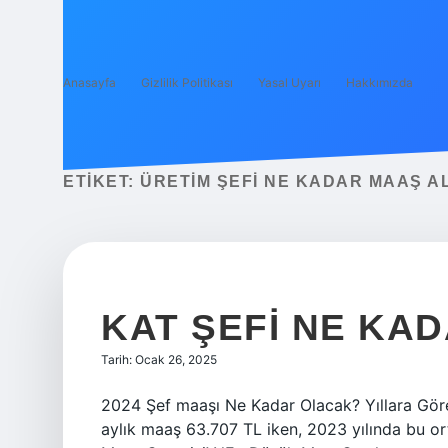
Anasayfa
Gizlilik Politikası
Yasal Uyarı
Hakkımızda
ETIKET:
ÜRETIM ŞEFI NE KADAR MAAŞ A
KAT ŞEFI NE KA
Tarih: Ocak 26, 2025
2024 Şef maaşı Ne Kadar Olacak? Yıllara Göre
aylık maaş 63.707 TL iken, 2023 yılında bu o