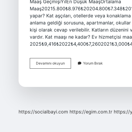
Maaş GeçmişiYılEn Düşük MaaşOrtalama
Maaş20215.800₺8.976₺20204.800₺7.348₺20194
yapar? Kat aşçıları, otellerde veya konaklama te
anlama geldiği sorusuna, apartmanlar, okullar ve
kişi olarak cevap verilebilir. Katların düzenin
vardır. Kat maaşı ne kadar? Ev hizmetçisi 
2025₺9,416₺2022₺4,400₺7,2602021₺3,000₺4,
Kat
Devamını okuyun
Yorum Bırak
Şefi
Ne
Kadar
Maaş
Alıyor
https://socialbayi.com
https://egim.com.tr
https://