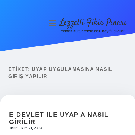
Lezzetli Fikir Pınarı
menüyü
aç
Yemek kültürleriyle dolu keyifli bilgiler!
Anasayfa
Gizlilik Politikası
Yasal Uyarı
ETIKET:
UYAP UYGULAMASINA NASIL
GIRIŞ YAPILIR
Hakkımızda
E-DEVLET ILE UYAP A NASIL
GIRILIR
Tarih: Ekim 21, 2024