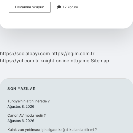
E-
Devamını okuyun
12 Yorum
Devlet
Ile
Uyap
A
Nasıl
Girilir
https://socialbayi.com
https://egim.com.tr
https://yuf.com.tr
knight online
nttgame
Sitemap
SIDEBAR
SON YAZILAR
Türkiye’nin altını nerede ?
Ağustos 8, 2026
Canon AV modu nedir ?
Ağustos 6, 2026
Kulak zarı yırtılması için sigara kağıdı kullanılabilir mi ?