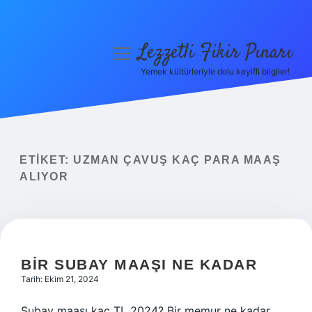
Lezzetli Fikir Pınarı
menüyü
aç
Yemek kültürleriyle dolu keyifli bilgiler!
Anasayfa
Gizlilik Politikası
Yasal Uyarı
ETIKET:
UZMAN ÇAVUŞ KAÇ PARA MAAŞ
ALIYOR
Hakkımızda
BIR SUBAY MAAŞI NE KADAR
Tarih: Ekim 21, 2024
Subay maaşı kaç TL 2024? Bir memur ne kadar