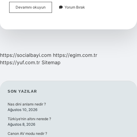
Vajinada
Devamını okuyun
Yorum Bırak
Beyaz
Peynirimsi
Akıntı
Ne
Iyi
Gelir
https://socialbayi.com
https://egim.com.tr
https://yuf.com.tr
Sitemap
SIDEBAR
SON YAZILAR
Nas dini anlamı nedir ?
Ağustos 10, 2026
Türkiye’nin altını nerede ?
Ağustos 8, 2026
Canon AV modu nedir ?