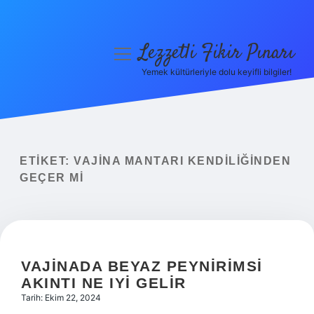
Lezzetli Fikir Pınarı
menüyü
aç
Yemek kültürleriyle dolu keyifli bilgiler!
Anasayfa
Gizlilik Politikası
Yasal Uyarı
ETIKET:
VAJINA MANTARI KENDILIĞINDEN
GEÇER MI
Hakkımızda
VAJINADA BEYAZ PEYNIRIMSI
AKINTI NE IYI GELIR
Tarih: Ekim 22, 2024