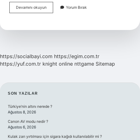
Vajinada
Devamını okuyun
Yorum Bırak
Beyaz
Peynirimsi
Akıntı
Ne
Iyi
Gelir
https://socialbayi.com
https://egim.com.tr
https://yuf.com.tr
knight online
nttgame
Sitemap
SIDEBAR
SON YAZILAR
Türkiye’nin altını nerede ?
Ağustos 8, 2026
Canon AV modu nedir ?
Ağustos 6, 2026
Kulak zarı yırtılması için sigara kağıdı kullanılabilir mi ?