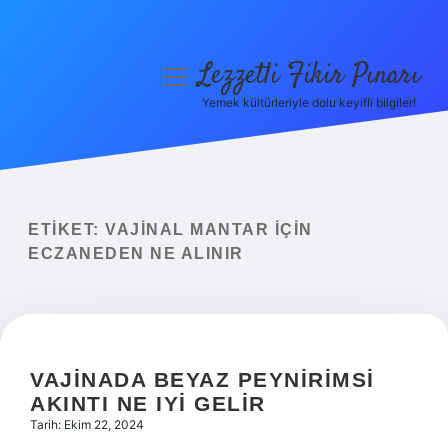
Lezzetli Fikir Pınarı
menüyü
aç
Yemek kültürleriyle dolu keyifli bilgiler!
Anasayfa
Gizlilik Politikası
Yasal Uyarı
ETIKET:
VAJINAL MANTAR IÇIN
ECZANEDEN NE ALINIR
Hakkımızda
VAJINADA BEYAZ PEYNIRIMSI
AKINTI NE IYI GELIR
Tarih: Ekim 22, 2024