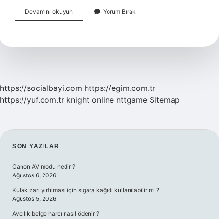
Vajinada
Devamını okuyun
Yorum Bırak
Beyaz
Peynirimsi
Akıntı
Ne
Iyi
Gelir
https://socialbayi.com
https://egim.com.tr
https://yuf.com.tr
knight online
nttgame
Sitemap
SIDEBAR
SON YAZILAR
Canon AV modu nedir ?
Ağustos 6, 2026
Kulak zarı yırtılması için sigara kağıdı kullanılabilir mi ?
Ağustos 5, 2026
Avcılık belge harcı nasıl ödenir ?