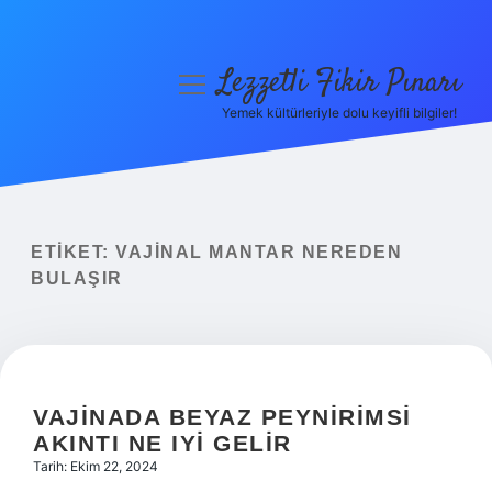
Lezzetli Fikir Pınarı
menüyü
aç
Yemek kültürleriyle dolu keyifli bilgiler!
Anasayfa
Gizlilik Politikası
Yasal Uyarı
ETIKET:
VAJINAL MANTAR NEREDEN
BULAŞIR
Hakkımızda
VAJINADA BEYAZ PEYNIRIMSI
AKINTI NE IYI GELIR
Tarih: Ekim 22, 2024